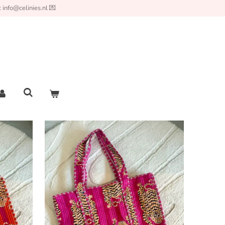
 info@celinies.nl 💌