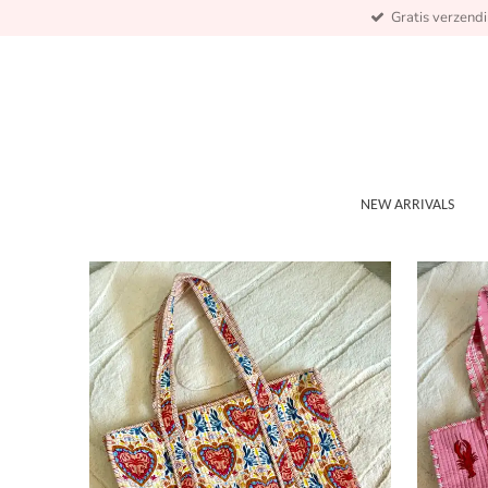
Gratis verzend
Ga
direct
naar
de
hoofdinhoud
NEW ARRIVALS