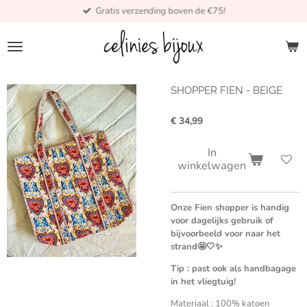
Gratis verzending boven de €75!
Ga
direct
naar
de
hoofdinhoud
SHOPPER FIEN - BEIGE
€ 34,99
In
winkelwagen
Onze Fien shopper is handig
voor dagelijks gebruik of
bijvoorbeeld voor naar het
strand🤩🤍✨
Tip : past ook als handbagage
in het vliegtuig!
Materiaal : 100% katoen