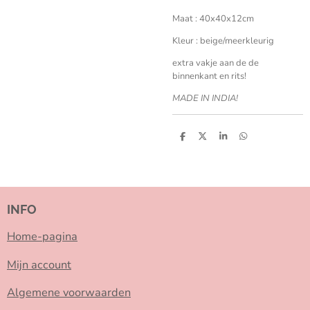
Maat : 40x40x12cm
Kleur : beige/meerkleurig
extra vakje aan de de
binnenkant en rits!
MADE IN INDIA!
D
D
S
D
e
e
h
e
l
e
a
l
e
l
r
e
n
e
n
INFO
Home-pagina
Mijn account
Algemene voorwaarden