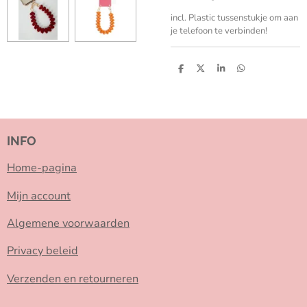
incl. Plastic tussenstukje om aan
je telefoon te verbinden!
D
D
S
D
e
e
h
e
l
e
a
l
e
l
r
e
n
e
n
INFO
Home-pagina
Mijn account
Algemene voorwaarden
Privacy beleid
Verzenden en retourneren