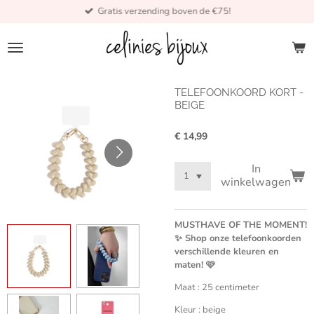
Gratis verzending boven de €75!
Ga
direct
naar
de
hoofdinhoud
TELEFOONKOORD KORT -
BEIGE
€ 14,99
In
winkelwagen
MUSTHAVE OF THE MOMENT!
✨ Shop onze telefoonkoorden
verschillende kleuren en
maten! 🩷
Maat : 25 centimeter
Kleur : beige