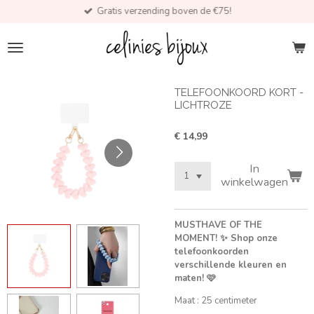
Gratis verzending boven de €75!
Ga
direct
naar
de
hoofdinhoud
TELEFOONKOORD KORT -
LICHTROZE
€ 14,99
In
winkelwagen
MUSTHAVE OF THE
MOMENT! ✨ Shop onze
telefoonkoorden
verschillende kleuren en
maten! 🩷
Maat : 25 centimeter