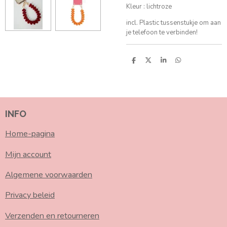
Kleur : lichtroze
incl. Plastic tussenstukje om aan
je telefoon te verbinden!
D
D
S
D
e
e
h
e
l
e
a
l
e
l
r
e
n
e
n
INFO
Home-pagina
Mijn account
Algemene voorwaarden
Privacy beleid
Verzenden en retourneren