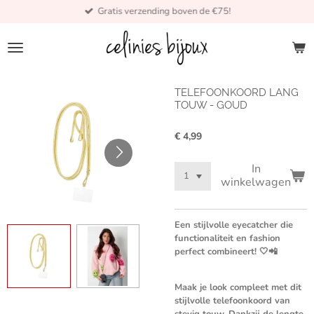
Gratis verzending boven de €75!
Ga
direct
naar
de
hoofdinhoud
TELEFOONKOORD LANG
TOUW - GOUD
€ 4,99
In
winkelwagen
Een stijlvolle eyecatcher die
functionaliteit en fashion
perfect combineert! 🤍📲
Maak je look compleet met dit
stijlvolle telefoonkoord van
stevig touw. Dankzij de lengte