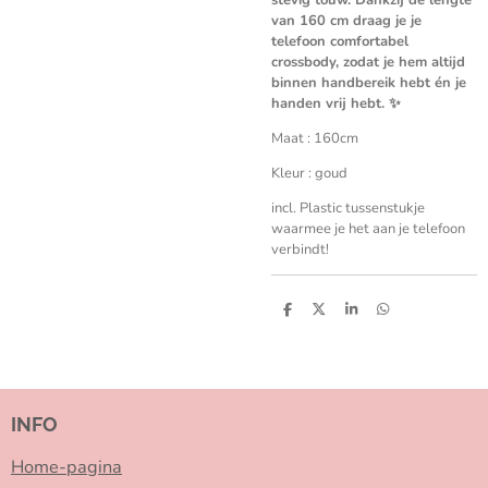
van 160 cm draag je je
telefoon comfortabel
crossbody, zodat je hem altijd
binnen handbereik hebt én je
handen vrij hebt. ✨
Maat : 160cm
Kleur : goud
incl. Plastic tussenstukje
waarmee je het aan je telefoon
verbindt!
D
D
S
D
e
e
h
e
l
e
a
l
e
l
r
e
n
e
n
INFO
Home-pagina